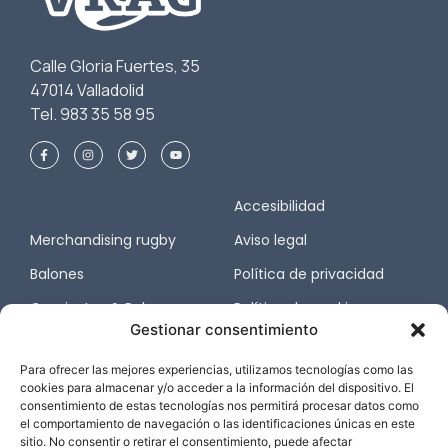
Calle Gloria Fuertes, 35
47014 Valladolid
Tel. 983 35 58 95
Accesibilidad
Merchandising rugby
Aviso legal
Balones
Política de privacidad
Camisetas & Polos
Política de cookies
Gestionar consentimiento
Chaquetas
Condiciones de compra
Para ofrecer las mejores experiencias, utilizamos tecnologías como las
Mochilas & Bolsas de viaje
Devoluciones
cookies para almacenar y/o acceder a la información del dispositivo. El
consentimiento de estas tecnologías nos permitirá procesar datos como
Anoraks & Chubasqueros
Transparencia
el comportamiento de navegación o las identificaciones únicas en este
sitio. No consentir o retirar el consentimiento, puede afectar